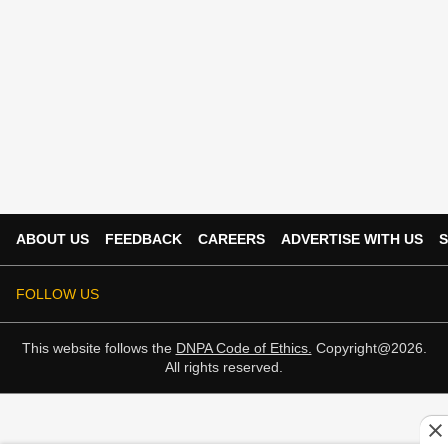
ABOUT US
FEEDBACK
CAREERS
ADVERTISE WITH US
S
FOLLOW US
This website follows the
DNPA Code of Ethics.
Copyright@2026.
All rights reserved.