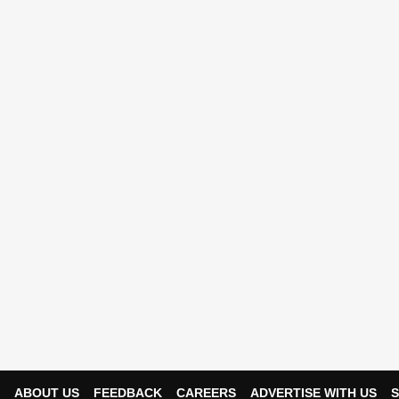
ABOUT US
FEEDBACK
CAREERS
ADVERTISE WITH US
S