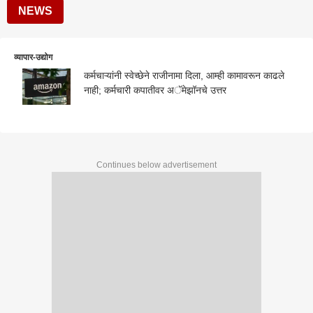
NEWS
व्यापार-उद्योग
कर्मचाऱ्यांनी स्वेच्छेने राजीनामा दिला, आम्ही कामावरून काढले
नाही; कर्मचारी कपातीवर अॅमेझॉनचे उत्तर
Continues below advertisement