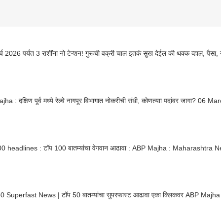
्च 2026 पर्यंत 3 राशींना नो टेन्शन! गुरूची वक्री चाल इतकं सुख देईल की थक्क व्हाल, पैसा, न
ha : दक्षिण पूर्व मध्ये रेल्वे नागपूर विभागात नोकरीची संधी, कोणत्याा पदांवर जागा? 06 
ines : टॉप 100 बातम्यांचा वेगवान आढावा : ABP Majha : Maharashtra News : 7 PM : 06 March
TOP 50 Superfast News | टॉप 50 बातम्यांचा सुपरफास्ट आढावा एका क्लिकवर 