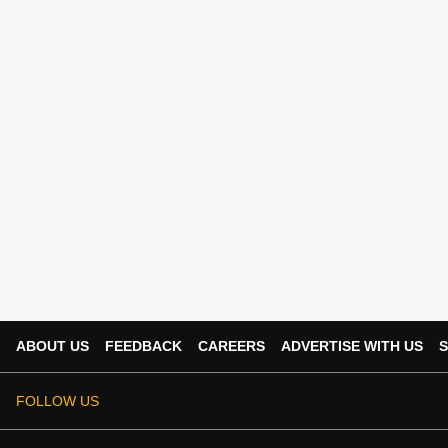
ABOUT US
FEEDBACK
CAREERS
ADVERTISE WITH US
S
FOLLOW US