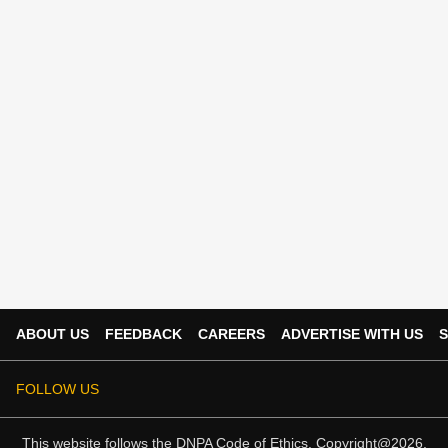
ABOUT US
FEEDBACK
CAREERS
ADVERTISE WITH US
S
FOLLOW US
This website follows the
DNPA Code of Ethics.
Copyright@2026.