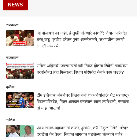
NEWS
राजकारण
'मी बोलायचे का नाही, हे तुम्ही सांगणारे कोण?’; विधान परिषदेत
बच्चू कडू-प्रवीण दरेकर पुन्हा आमनेसामने, सभापतींना करावी
लागली मध्यस्थी
राजकारण
सचिन अहिरांची उपसभापती पदी निवड होताच शिंदेंनी ठाकरेंच्या
परबांसोबत हात मिळवला; विधान परिषदेत नेमकं काय घडलं?
क्रीडा
टीम इंडियाचा मॅचविनर तिलक वर्मा शपथविधीसाठी थेट महाराष्ट्र
विधानपरिषदेत; मित्र आमदार बनल्याने खास उपस्थिती, म्हणाला
तो माझा भाऊच!
नाशिक
उदय सामंत-महाजनांनी ताकद पुरवली, तरी गोकुळ गितेंनी नरेंद्र
दराडेंचा गेम केला, निकाल लागताच पडलेल्या चेहऱ्याने बाहेर