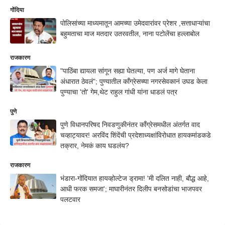
गोंदिया
पोलिसांच्या माध्यमातून आमच्या उमेदवारांवर प्रेशर ,सत्ताधाऱ्यांचा
बहुमताचा माज मतदार उतरवतील, नाना पटोलेंचा हल्लाबोल
राजकारण
"पाठिंबा द्यायला सांगून सह्या घेतल्या, पण अर्ज मागे घेताना
अंधारात ठेवलं"; पुण्यातील काँग्रेसच्या नगरसेवकानं उघड केला
पुण्याचा 'तो' गेम,थेट राहुल गांधी यांना धाडलं पत्र
पुणे
पुणे विधानपरिषद निवडणुकीनंतर काँग्रेसमधील अंतर्गत वाद
चव्हाट्यावर! अरविंद शिंदेंची प्रदेशाध्यक्षांविरोधात हायकमांडकडे
तक्रार, नेमकं काय घडलंय?
राजकारण
भंडारा-गोंदियात हायव्होल्टेज ड्रामा! 'मी दलित नाही, बौद्ध आहे,
आधी फरक समजा'; माघारीनंतर दिलीप बनसोडांचा भाजपवर
पलटवार