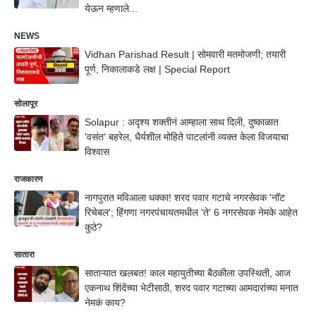
येऊन म्हणाले...
NEWS
Vidhan Parishad Result | सोमवारी मतमोजणी; तयारी
पूर्ण, निकालाकडे लक्ष | Special Report
सोलापूर
Solapur : अदृश्य शक्तीनं आम्हाला साथ दिली, दुष्काळात
'वसंत' बहरेल, धैर्यशील मोहिते पाटलांनी व्यक्त केला विजयाचा
विश्वास
राजकारण
नागपुरात मविआला धक्का! शरद पवार गटाचे नगरसेवक 'नॉट
रिचेबल'; हिंगणा नगरपंचायतमधील 'ते' 6 नगरसेवक नेमके आहेत
कुठे?
सातारा
साताऱ्यात खलबत! काल महायुतीच्या बैठकीला उपस्थिती, आज
एकनाथ शिंदेंच्या भेटीसाठी, शरद पवार गटाच्या आमदारांच्या मनात
नेमकं काय?