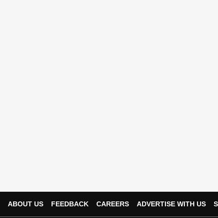
ABOUT US
FEEDBACK
CAREERS
ADVERTISE WITH US
S