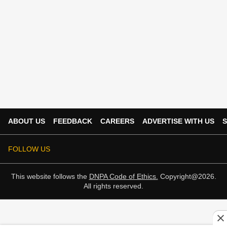
ABOUT US
FEEDBACK
CAREERS
ADVERTISE WITH US
S
FOLLOW US
This website follows the
DNPA Code of Ethics.
Copyright@2026.
All rights reserved.