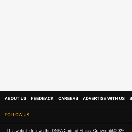
ABOUT US
FEEDBACK
CAREERS
ADVERTISE WITH US
S
FOLLOW US
This website follows the
DNPA Code of Ethics.
Copyright@2026.