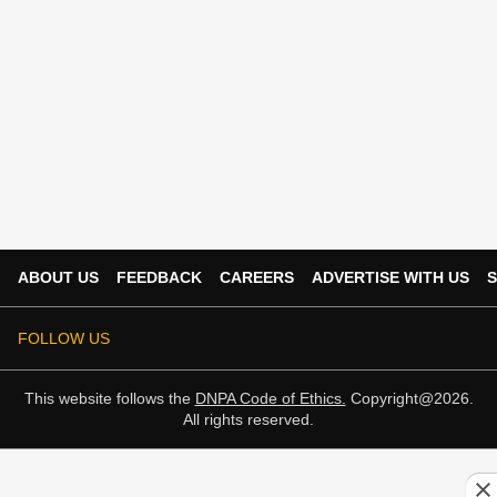
ABOUT US
FEEDBACK
CAREERS
ADVERTISE WITH US
S
FOLLOW US
This website follows the
DNPA Code of Ethics.
Copyright@2026.
All rights reserved.