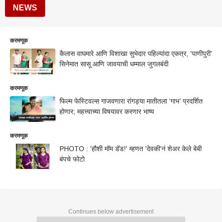
NEWS
करमणूक
कैलास वाघमारे आणि विशाखा सुभेदार पहिल्यांदा एकत्र, 'पाणीपुरी'
सिनेमात सासू आणि जावयाची धम्माल जुगलबंदी
करमणूक
फिल्म फेस्टिवल्स गाजवणारा रांगड्या मातीतला ‘गाभ’ प्रदर्शित
होणार; महत्त्वाच्या विषयावर करणार भाष्य
करमणूक
PHOTO : 'हौशी मॉम डॅड!' म्हणत 'देवकी'नं शेअर केले बेबी
बंपचे फोटो
Continues below advertisement