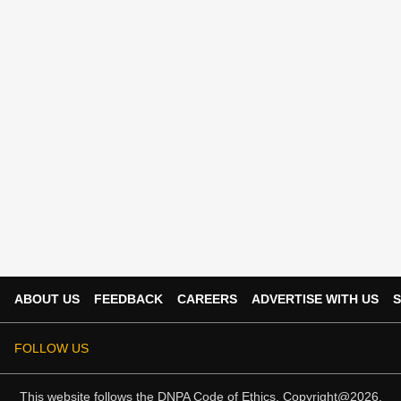
ABOUT US
FEEDBACK
CAREERS
ADVERTISE WITH US
S
FOLLOW US
This website follows the
DNPA Code of Ethics.
Copyright@2026.