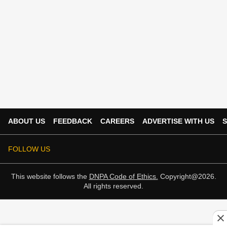
ABOUT US
FEEDBACK
CAREERS
ADVERTISE WITH US
S
FOLLOW US
This website follows the
DNPA Code of Ethics.
Copyright@2026.
All rights reserved.