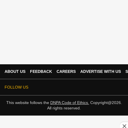
ABOUT US
FEEDBACK
CAREERS
ADVERTISE WITH US
S
FOLLOW US
This website follows the
DNPA Code of Ethics.
Copyright@2026.
All rights reserved.