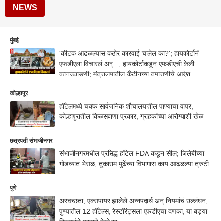
NEWS
मुंबई
'कीटक आढळल्यास कठोर कारवाई चालेल का?'; हायकोर्टानं
एफडीएला विचारलं अन्..., हायकोर्टाकडून एफडीएची केली
कानउघाडणी; मंत्रालयातील कँटीनच्या तपासणीचे आदेश
कोल्हापूर
हॉटेलमध्ये चक्क सार्वजनिक शौचालयातील पाण्याचा वापर,
कोल्हापुरातील किळसवाणा प्रकार, ग्राहकांच्या आरोग्याशी खेळ
छत्रपती संभाजीनगर
संभाजीनगरमधील प्रसिद्ध हॉटेल FDA कडून सील; जिलेबीच्या
गोडव्यात भेसळ, तुकाराम मुंढेंच्या विभागास काय आढळल्या त्रुटी
पुणे
अस्वच्छता, एक्सपायर झालेले अन्नपदार्थ अन् नियमांचं उल्लंघन;
पुण्यातील 12 हॉटेल्स, रेस्टॉरंट्सला एफडीएचा दणका, या बड्या