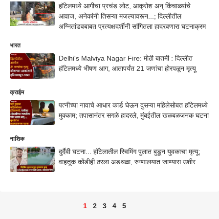
हॉटेलमध्ये आगीचा प्रचंड लोट, आक्रोश अन् किंचाळ्यांचे
आवाज, अनेकांनी तिसऱ्या मजल्यावरून...; दिल्लीतील
अग्नितांडवबाबत प्रत्यक्षदर्शींनी सांगितला हादरवणारा घटनाक्रम
भारत
Delhi's Malviya Nagar Fire: मोठी बातमी : दिल्लीत
हॉटेलमध्ये भीषण आग, आतापर्यंत 21 जणांचा होरपळून मृत्यू
क्राईम
पत्नीच्या नावाचे आधार कार्ड घेऊन दुसऱ्या महिलेसोबत हॉटेलमध्ये
मुक्काम; तपासानंतर सगळे हादरले, मुंबईतील खळबळजनक घटना
नाशिक
दुर्दैवी घटना... हॉटेलातील स्विमिंग पुलात बुडून युवकाचा मृत्यू;
वाहतूक कोंडीही ठरला अडथळा, रुग्णालयात जाण्यास उशीर
1
2
3
4
5