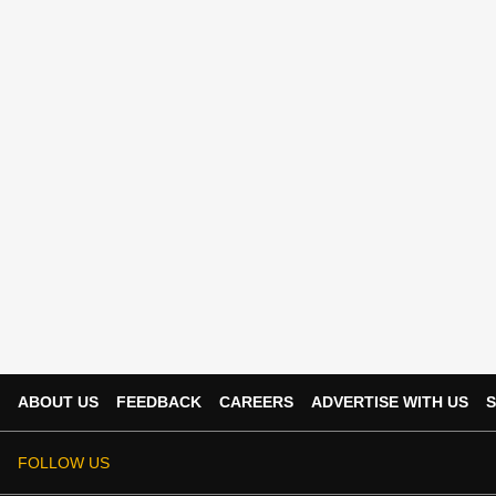
ABOUT US
FEEDBACK
CAREERS
ADVERTISE WITH US
S
FOLLOW US