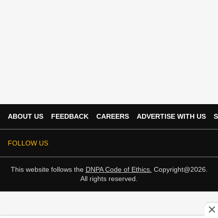
ABOUT US
FEEDBACK
CAREERS
ADVERTISE WITH US
S
FOLLOW US
This website follows the
DNPA Code of Ethics.
Copyright@2026.
All rights reserved.