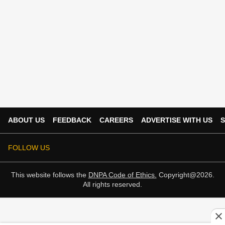
ABOUT US
FEEDBACK
CAREERS
ADVERTISE WITH US
S
FOLLOW US
This website follows the
DNPA Code of Ethics.
Copyright@2026.
All rights reserved.