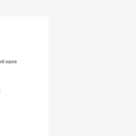
ावधी वाढवला
े