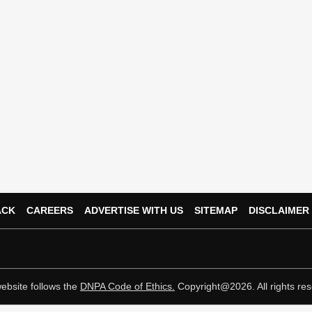
ACK
CAREERS
ADVERTISE WITH US
SITEMAP
DISCLAIMER
ebsite follows the
DNPA Code of Ethics.
Copyright@2026. All rights res