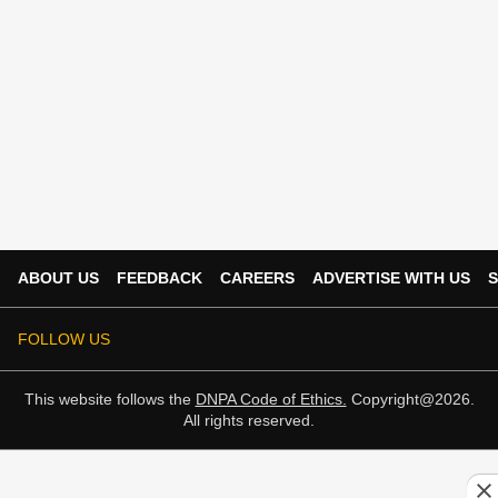
ABOUT US
FEEDBACK
CAREERS
ADVERTISE WITH US
S
FOLLOW US
This website follows the
DNPA Code of Ethics.
Copyright@2026.
All rights reserved.