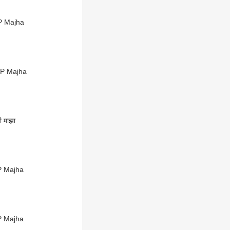
BP Majha
ABP Majha
ी माझा
BP Majha
BP Majha