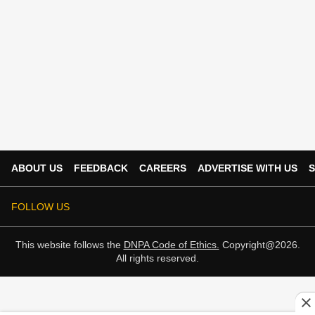
ABOUT US
FEEDBACK
CAREERS
ADVERTISE WITH US
S
FOLLOW US
This website follows the
DNPA Code of Ethics.
Copyright@2026.
All rights reserved.