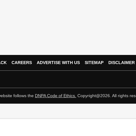
ACK
CAREERS
ADVERTISE WITH US
SITEMAP
DISCLAIMER
ebsite follows the
DNPA Code of Ethics.
Copyright@2026. All rights res