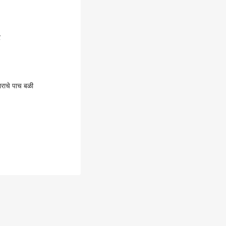
र
ाराचे पाच बळी