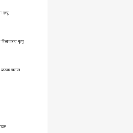
मृत्यू
िंसाचारात मृत्यू
साठी कडक पाऊल
बैठक