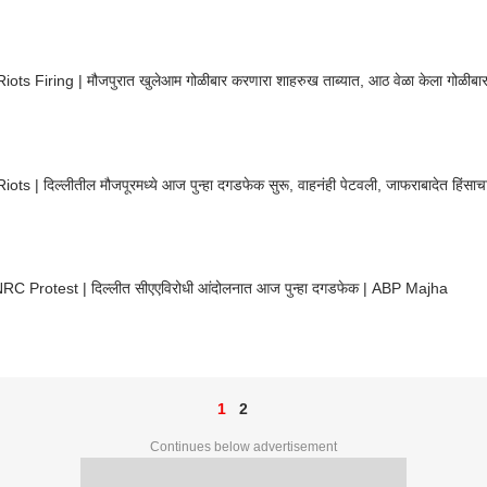
iots Firing | मौजपुरात खुलेआम गोळीबार करणारा शाहरुख ताब्यात, आठ वेळा केला गोळीबा
iots | दिल्लीतील मौजपूरमध्ये आज पुन्हा दगडफेक सुरू, वाहनंही पेटवली, जाफराबादेत हिंसाच
C Protest | दिल्लीत सीएएविरोधी आंदोलनात आज पुन्हा दगडफेक | ABP Majha
1
2
Continues below advertisement