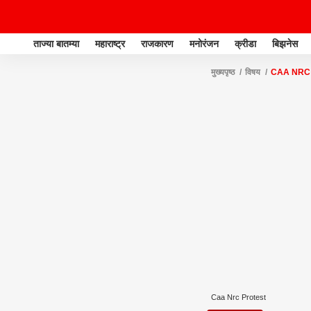
ताज्या बातम्या
महाराष्ट्र
राजकारण
मनोरंजन
क्रीडा
बिझनेस
मुख्यपृष्ठ
विषय
CAA NRC
Caa Nrc Protest