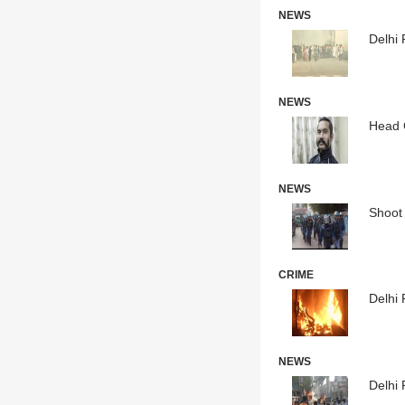
NEWS
Delhi R
NEWS
Head Co
NEWS
Shoot a
CRIME
Delhi R
NEWS
Delhi R