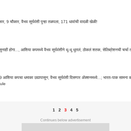
र, 9 चौकार, वैभव सूर्यवंशी पुन्हा तळपला, 171 धावांची वादळी खेळी!
सुनाही होगा..., आशिया कपमध्ये वैभव सूर्यवंशीने धू-धू धुतलं; ठोकलं शतक, सेलिब्रेशनची चर्चा 
 आशिया कपचा धमाका उद्यापासून; वैभव सूर्यवंशी दिसणार अ‍ॅक्शनमध्ये...; भारत-पाक सामना 
ule
1
2
3
4
5
Continues below advertisement