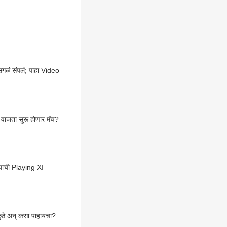
 सगळं संपलं; पाहा Video
ी वाजता सुरू होणार मॅच?
डियाची Playing XI
कुठे अन् कसा पाहायचा?