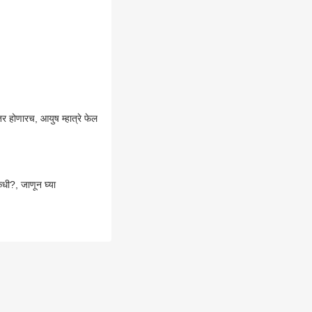
तर होणारच, आयुष म्हात्रे फेल
कधी?, जाणून घ्या