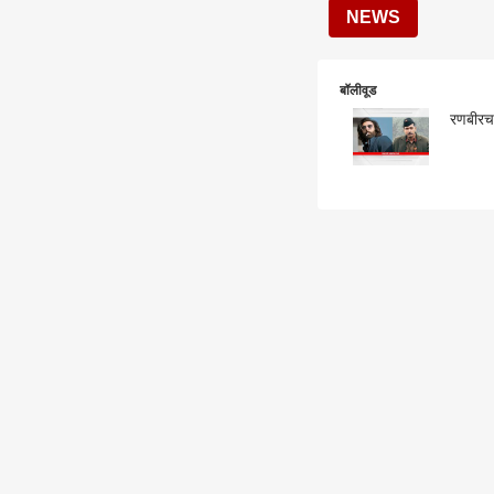
NEWS
बॉलीवूड
रणबीरच