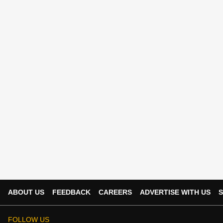
ABOUT US
FEEDBACK
CAREERS
ADVERTISE WITH US
S
FOLLOW US