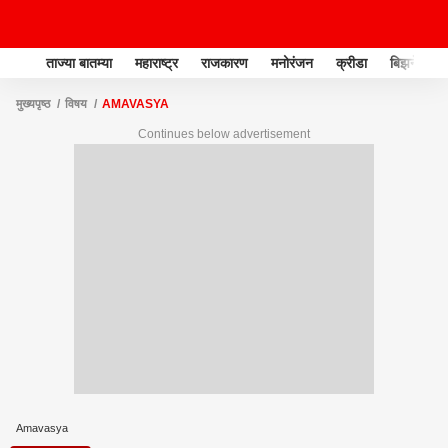
ताज्या बातम्या
महाराष्ट्र
राजकारण
मनोरंजन
क्रीडा
बिझनेस
मुख्यपृष्ठ
विषय
AMAVASYA
Continues below advertisement
Amavasya