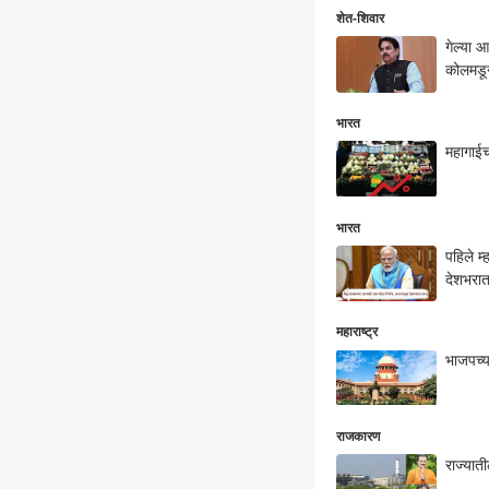
शेत-शिवार
गेल्या 
कोलमडून
भारत
महागाईच
भारत
पहिले म
देशभरात
महाराष्ट्र
भाजपच्या
राजकारण
राज्यात