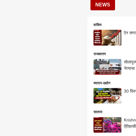
NEWS
वाशिम
ऐन सणास
राजकारण
सोलापूर
नेत्याच
व्यापार-उद्योग
30 दिवस
सातारा
Krishn
ऐतिहास