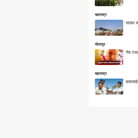
महाराष्ट्र
साखर कार
सोलापूर
गॅस टंच
महाराष्ट्र
बाबासाह