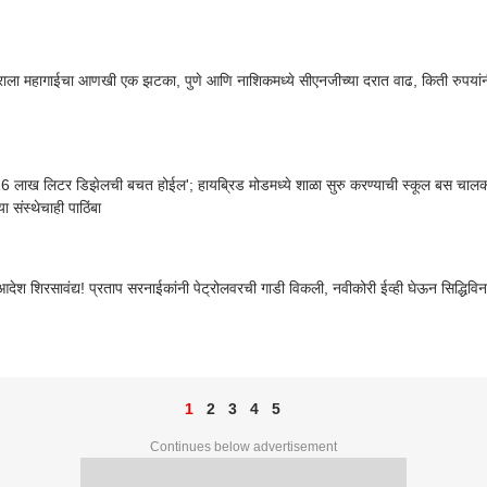
ट्राला महागाईचा आणखी एक झटका, पुणे आणि नाशिकमध्ये सीएनजीच्या दरात वाढ, किती रुपयां
16 लाख लिटर डिझेलची बचत होईल'; हायब्रिड मोडमध्ये शाळा सुरु करण्याची स्कूल बस चालकांच
या संस्थेचाही पाठिंबा
 आदेश शिरसावंद्य! प्रताप सरनाईकांनी पेट्रोलवरची गाडी विकली, नवीकोरी ईव्ही घेऊन सिद्धिविन
1
2
3
4
5
Continues below advertisement