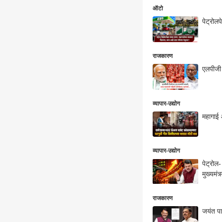
ऑटो
पेट्रोलप
राजकारण
एलपीजी ग
व्यापार-उद्योग
महागाई 
व्यापार-उद्योग
पेट्रोल
मुख्यमंत
राजकारण
जयंत पा