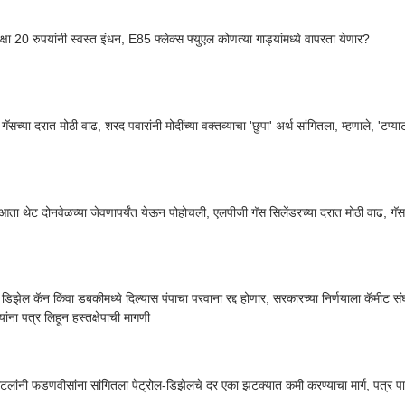
ेक्षा 20 रुपयांनी स्वस्त इंधन, E85 फ्लेक्स फ्युएल कोणत्या गाड्यांमध्ये वापरता येणार?
ॅसच्या दरात मोठी वाढ, शरद पवारांनी मोदींच्या वक्तव्याचा 'छुपा' अर्थ सांगितला, म्हणाले, 'टप्य
आता थेट दोनवेळच्या जेवणापर्यंत येऊन पोहोचली, एलपीजी गॅस सिलेंडरच्या दरात मोठी वाढ, गॅ
- डिझेल कॅन किंवा डबकीमध्ये दिल्यास पंपाचा परवाना रद्द होणार, सरकारच्या निर्णयाला कॅमीट सं
्र्यांना पत्र लिहून हस्तक्षेपाची मागणी
टलांनी फडणवीसांना सांगितला पेट्रोल-डिझेलचे दर एका झटक्यात कमी करण्याचा मार्ग, पत्र पाठ