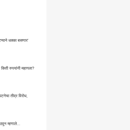
ाटप्याने धक्का बसणार'
स किती रुपयांनी महागला?
घटनेचा तीव्र विरोध,
वून म्हणाले...