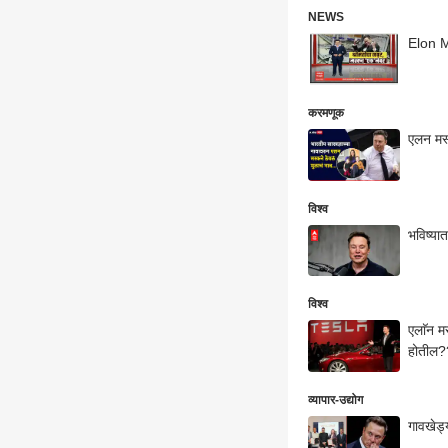
NEWS
Elon Mu
करमणूक
एलन मस्
विश्व
भविष्या
विश्व
एलाॅन म
होतील?
व्यापार-उद्योग
गावखेड्