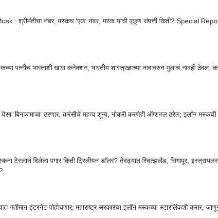
sk : श्रीमंतीचा नंबर, मस्कच 'एक' नंबर; मस्क यांची एकूण संपत्ती किती? Special Repo
कच्या पत्नीचं भारताशी खास कनेक्शन, भारतीय शास्त्रज्ञाच्या नावावरुन मुलाचं नावही ठेवलं,
त पैसा 'बिनकामाचा' ठरणार, करंसीचे महत्व शून्य, नोकरी करणेही ऑप्शनल ठरेल; इलॉन मस्कची 
स्कना टेस्लानं दिलेला पगार किती ट्रिलीयन डाॅलर? तेवढ्यात स्वित्झर्लंड, सिंगापूर, इस्त्राय
?
यात गतीमान इंटरनेट पोहोचणार; महाराष्ट्र सरकारचा इलॉन मस्कच्या स्टारलिंकशी करार, जाणून