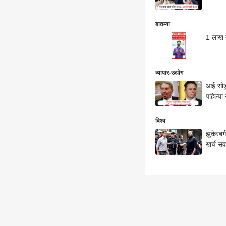
बातम्या
1 लाख द
व्यापार-उद्योग
आई सोडू
पहिल्या
विश्व
झुकेरबर
खर्च सर