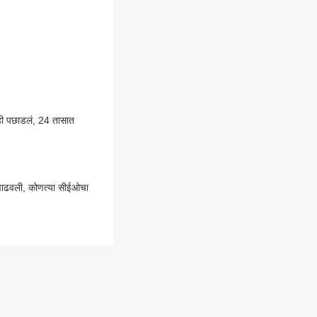
ही पछाडलं, 24 तासात
का वाढवली, कोणत्या सीईओचा