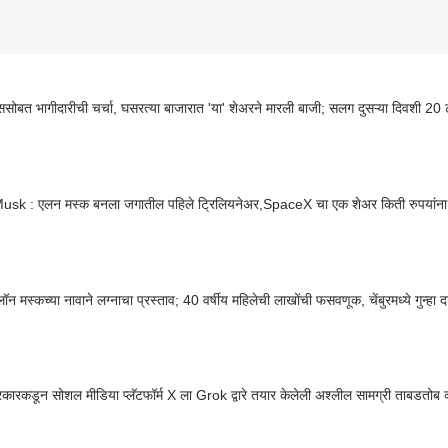
्ससोबत भागीदारीची चर्चा, घसरत्या बाजारात 'या' शेअरने मारली बाजी; सलग दुसऱ्या दिवशी 20 टक
usk : एलन मस्क बनला जगातील पहिले ट्रिलियनेअर,SpaceX चा एक शेअर किती रुपयांन
ॉन मस्कच्या नावाने लग्नाचा प्रस्ताव; 40 वर्षीय महिलेची लाखोंची फसवणूक, चेंबुरमध्ये गुन्हा
सरकारकडून सोशल मीडिया प्लॅटफॉर्म X ला Grok द्वारे तयार केलेली अश्लील सामग्री ताबडतोब का