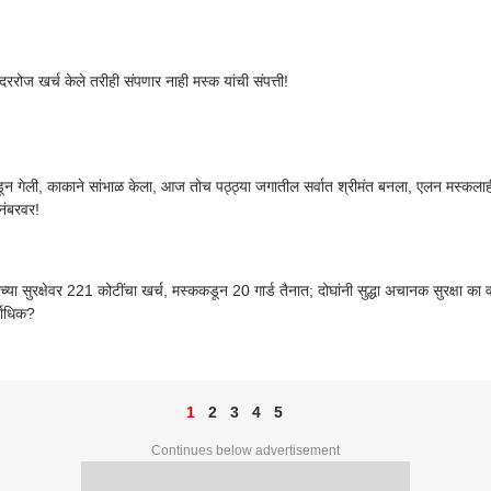
ररोज खर्च केले तरीही संपणार नाही मस्क यांची संपत्ती!
न गेली, काकाने सांभाळ केला, आज तोच पठ्ठ्या जगातील सर्वात श्रीमंत बनला, एलन मस्कला
 नंबरवर!
्गच्या सुरक्षेवर 221 कोटींचा खर्च, मस्ककडून 20 गार्ड तैनात; दोघांनी सुद्धा अचानक सुरक्षा 
्वाधिक?
1
2
3
4
5
Continues below advertisement