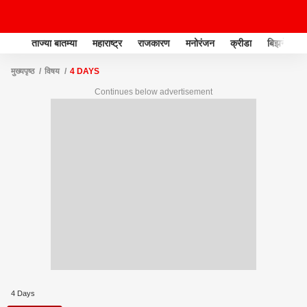
ताज्या बातम्या
महाराष्ट्र
राजकारण
मनोरंजन
क्रीडा
बिझनेस
मुख्यपृष्ठ
विषय
4 DAYS
Continues below advertisement
4 Days