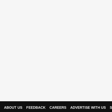
ABOUT US
FEEDBACK
CAREERS
ADVERTISE WITH US
S