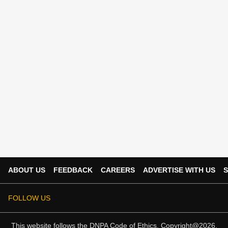
ABOUT US
FEEDBACK
CAREERS
ADVERTISE WITH US
S
FOLLOW US
This website follows the
DNPA Code of Ethics.
Copyright@2026.