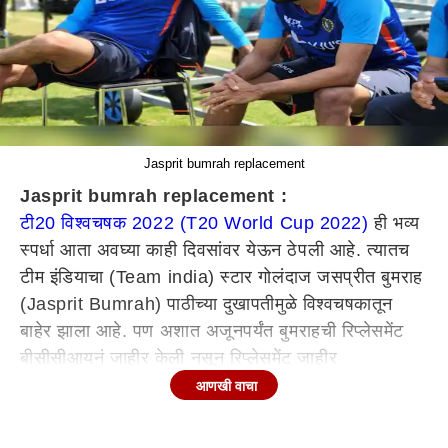
Jasprit bumrah replacement
Jasprit bumrah replacement :
टी20 विश्वचषक 2022 (T20 World Cup 2022)
ही भव्य
स्पर्धा आता अवघ्या काही दिवसांवर येऊन ठेपली आहे. त्यातच
टीम इंडियाचा (Team india) स्टार गोलंदाज जसप्रीत बुमराह
(Jasprit Bumrah) पाठीच्या दुखापतीमुळे विश्वचषकातून
बाहेर झाला आहे. पण अशात अजूनपर्यंत बुमराहची रिप्लेसमेंट
बीसीसीआयनं जाहीर केली नसून रिप्लेसमेंट जाहीर
करण्यासाठीची डेडलाईनही निघून गेल्यानं आता बीसीसीआय
आणखी वाचा
काय करणार हा प्रश्नच आहे.