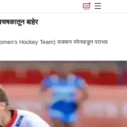
वचषकातून बाहेर
 Women's Hockey Team) यजमान स्पेनकडून पराभव