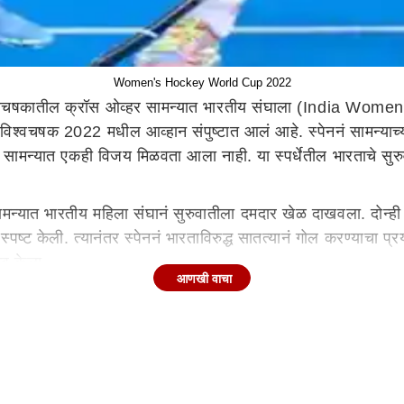
Women's Hockey World Cup 2022
्वचषकातील क्रॉस ओव्हर सामन्यात भारतीय संघाला (India Wome
विश्वचषक 2022 मधील आव्हान संपुष्टात आलं आहे. स्पेननं सामन्याच्
 सामन्यात एकही विजय मिळवता आला नाही. या स्पर्धेतील भारताचे सुरुवा
सामन्यात भारतीय महिला संघानं सुरुवातीला दमदार खेळ दाखवला. दोन्ही संघ
पष्ट केली. त्यानंतर स्पेननं भारताविरुद्ध सातत्यानं गोल करण्याचा प्
भव केला.
आणखी वाचा