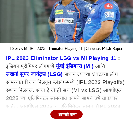
LSG vs MI IPL 2023 Eliminator Playing 11 | Chepauk Pitch Report
IPL 2023 Eliminator LSG vs MI Playing 11
:
इंडियन प्रीमियर लीगमध्ये
मुंबई इंडियन्स (MI)
आणि
लखनौ सुपर जायंट्स (LSG)
संघाने त्यांच्या शेवटच्या लीग
सामन्यात विजय मिळवून प्लेऑफमध्ये (IPL 2023 Playoffs)
स्थान मिळवलं. आज हे दोन्ही संघ (MI vs LSG) आयपीएल
2023 च्या एलिमिनेटर सामन्यात आमने-सामने उभे ठाकणार
आहेत. आयपीएल 2023 चा एलिमिनेटर सामना (IPL 2023
Eliminator) 24 मे रोजी, बुधवारी चेन्नईतील चेपॉक
आणखी वाचा
स्टेडिअमवर रंगणार आहे.
MI vs LSG, IPL 2023 Eliminator : मुंबई विरुद्ध