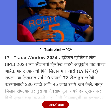
IPL Trade Window 2024
IPL Trade Window 2024 :
इंडियन प्रीमियर लीग
(IPL) 2024 च्या सीझनची क्रिकेट चाहते आतुरतेने वाट पाहत
आहेत. मात्र त्याआधी मिनी लिलाव मंगळवारी (19 डिसेंबर)
संपला. या लिलावात सर्व 10 संघांनी 72 खेळाडूंना खरेदी
करण्यासाठी 230 कोटी आणि 45 लाख रुपये खर्च केले. मात्र
लिलाव संपल्यानंतर दुसऱ्या दिवसापासून आयपीएल ट्रान्सफर
विंडो पुन्हा एकदा उघडली आहे. मिनी लिलावापूर्वी, या हस्तांतरण
विंडो अंतर्गत अनेक सौदे झाले, परंतु एक व्यापार सर्वात मोठा
आणखी वाचा