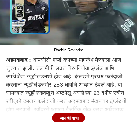
Rachin Ravindra
अहमदाबाद :
आयसीसी वर्ल्ड कपच्या महाकुंभ मेळ्याला आज
सुरुवात झाली. सलामीची लढत विश्वविजेता इंग्लंड आणि
उपविजेता न्यूझीलंडमध्ये होत आहे. इंग्लंडने प्रथम फलंदाजी
करताना न्यूझीलंडसमोर 283 धावांचे आव्हान ठेवलं आहे. या
सामन्यात न्यूझीलंडकडून अष्टपैलू असलेल्या 23 वर्षीय रचीन
रवींद्रने दमदार फलंदाजी करत अहमदाबाद मैदानावर इंग्लंडची
झोप उडवली. रवींद्रने आपला नैसर्गिक खेळ करत अर्धशतक
झळकावले. त्यामुळे हा 23 वर्षीय अष्टपैलू आहे तरी कोण? अशी
आणखी वाचा
चर्चा निर्माण झाली आहे.
तर जाणून घेऊया परत रचिन रवींद्रचा प्रवास