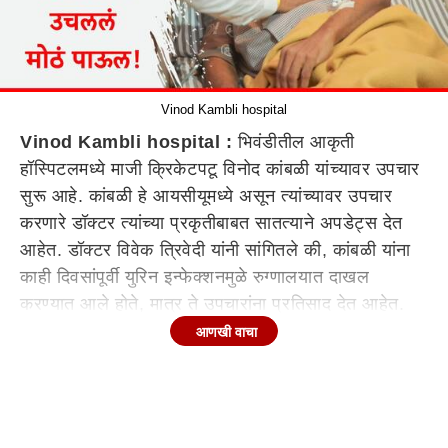
Vinod Kambli hospital
Vinod Kambli hospital :
भिवंडीतील आकृती
हॉस्पिटलमध्ये माजी क्रिकेटपटू विनोद कांबळी यांच्यावर उपचार
सुरू आहे. कांबळी हे आयसीयूमध्ये असून त्यांच्यावर उपचार
करणारे डॉक्टर त्यांच्या प्रकृतीबाबत सातत्याने अपडेट्स देत
आहेत. डॉक्टर विवेक त्रिवेदी यांनी सांगितले की, कांबळी यांना
काही दिवसांपूर्वी युरिन इन्फेक्शनमुळे रुग्णालयात दाखल
करण्यात आले होते, मात्र ते उपचारांना प्रतिसाद देत आहेत.
आणखी वाचा
आज ख्रिसमस डे असल्याने हॉस्पिटल प्रशासनाने मोठे पाऊल
उचलले आणि ख्रिसमस डे निमित्त विनोद कांबळीसाठी त्यांनी
मोठे गिफ्ट दिले. खरंतर, हॉस्पिटल प्रशासनाकडून त्यांना एका
वेगळ्या रूम मध्ये शिफ्ट केल्या जाणार आहे. ज्या रूममध्ये