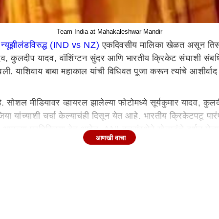
Team India at Mahakaleshwar Mandir
त
न्यूझीलंडविरुद्ध (IND vs NZ)
एकदिवसीय मालिका खेळत असून तिसऱ्य
यादव, कुलदीप यादव, वॉशिंग्टन सुंदर आणि भारतीय क्रिकेट संघाशी संब
ली. याशिवाय बाबा महाकाल यांची विधिवत पूजा करून त्यांचे आशीर
े. सोशल मीडियावर व्हायरल झालेल्या फोटोमध्ये सूर्यकुमार यादव, 
यांच्याशी चर्चा केल्याचंही दिसून येत आहे. भारतीय क्रिकेटपटू पार
या प्रतिक्रिया देत आहेत. ANI वृत्तसंस्थेने खेळाडूंचे दर्शन घेता
आणखी वाचा