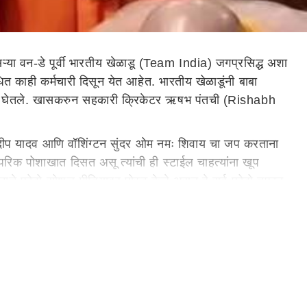
ा वन-डे पूर्वी भारतीय खेळाडू (Team India) जगप्रसिद्ध अशा
धित काही कर्मचारी दिसून येत आहेत. भारतीय खेळाडूंनी बाबा
्वाद घेतले. खासकरुन सहकारी क्रिकेटर ऋषभ पंतची (Rishabh
कुलदीप यादव आणि वॉशिंग्टन सुंदर ओम नमः शिवाय चा जप करताना
ंपरिक पोशाखात दिसत असू त्यांची ही स्टाईल चाहत्यांना खूप
नाचे फोटो सोशल मीडियावर पोस्ट केले असून हे सर्व फोटो तुफान