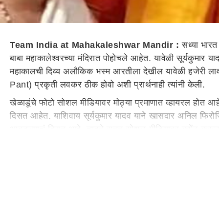
Team India at Mahakaleshwar Mandir :
सध्या भार
बाबा महाकालेश्वरच्या मंदिरात पोहोचले आहेत. यावेळी सूर्यकुमार 
महाकालची दिव्य अलौकिक भस्म आरतीला देखील यावेळी हजेरी लाव
Pant) प्रकृती लवकर ठीक होवो अशी प्रार्थनाही त्यांनी केली.
खेळाडूंचे फोटो सोशल मीडियावर मोठ्या प्रमाणात व्हायरल होत आह
दिसत आहेत. याशिवाय सूर्यकुमार यादव याने खासदार अनिल फिरोजिया 
आवडल्याचं दिसत आहे. चाहते सतत सोशल मीडियावर कमेंट करून आपल्
व्हायरल होत आहेत.