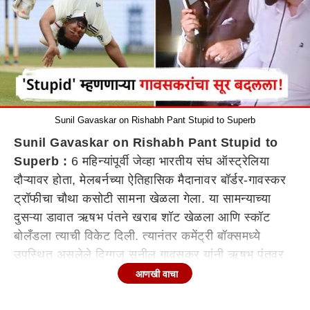
Sunil Gavaskar on Rishabh Pant Stupid to Superb
Sunil Gavaskar on Rishabh Pant Stupid to
Superb :
6 महिन्यांपूर्वी जेव्हा भारतीय संघ ऑस्ट्रेलिया
दौऱ्यावर होता, मेलबर्नच्या ऐतिहासिक मैदानावर बॉर्डर-गावस्कर
ट्रॉफीचा चौथा कसोटी सामना खेळला गेला. या सामन्याच्या
दुसऱ्या डावात ऋषभ पंतने खराब शॉट खेळला आणि स्कॉट
बोलँडला त्याची विकेट दिली. त्यानंतर कमेंट्री बॉक्समध्ये
उपस्थित असलेले दिग्गज सुनील गावसकर यांनी ऋषभ पंतवर
जोरदार टीका केली होती.
आणखी वाचा
पंतचा थराब शॉट पाहून त्याने रागाच्या भरात तीन वेळा स्टुपिड,