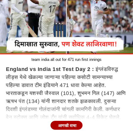
team india all out for 471 run first innings
England vs India 1st Test Day 2 :
इंग्लंडविरुद्ध
लीड्स येथे खेळल्या जाणाऱ्या पहिल्या कसोटी सामन्याच्या
पहिल्या डावात टीम इंडियाने 471 धावा केल्या आहेत.
भारताकडून यशस्वी जैस्वाल (101), शुभमन गिल (147) आणि
ऋषभ पंत (134) यांनी शानदार शतके झळकावली. दुसऱ्या
दिवशी इंग्लंडच्या गोलंदाजांनी चांगली कामगिरी केली. कर्णधार
बेन स्टोक्स आणि जोश टँग यांनी सर्वाधिक 4-4 विकेट घेतले.
दुसऱ्या दिवशी इंग्लंडच्या गोलंदाजांनी भारतीय फलंदाजीवर
आणखी वाचा