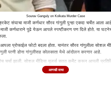
Sourav Ganguly on Kolkata Murder Case
ंघाचा माजी कर्णधार सौरव गांगुली पुन्हा एकदा चर्चेत आला आहे. 
माजी कर्णधाराने पुढे येऊन आपले स्पष्टीकरण पण दिले होते. या घटनेच
केला.
ने आपला प्रोफाईल फोटो बदला होता. यानंतर सौरव गांगुलीला सोशल मी
ांगुली पत्नी डोना गांगुलीसह कोलकाता येथे आंदोलन करणार आहे.
रीच चर्चा झाली. सोशल मीडिया यूजर्स सतत कमेंट करून आपली प्रतिक
्यांनी माजी भारतीय कर्णधाराचा बचाव केला आणि म्हटले की तो पुढे आल
आणखी वाचा
र आवाज उठवला आहे.अलीकडेच सौरव गांगुली म्हणाला होता की, ही खूप
 करत आहेत. जे काही घडले ते अत्यंत लज्जास्पद आहे. या प्रकर
त पुन्हा असा गुन्हा करण्याचे धाडस कोणी करू नये. शिक्षा कठोर असणं म
IPL-2023 मधून BCCI झाली मालामाल; किती कोटी कमवले? रक्कम 
ंडियातून बाहेर असलेल्या खेळाडूचा कहर; पुनरागमनाबाबत मोठं वक्तव