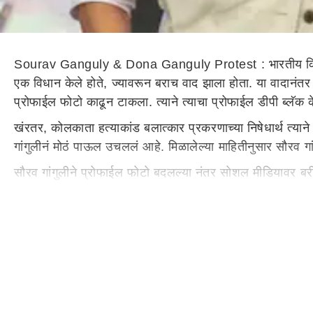
Sourav Ganguly & Dona Ganguly Protest : भारतीय क्रिकेट स
एक विधान केले होते, ज्यावरून बराच वाद झाला होता. या वादानंतर 
प्रोफाईल फोटो काढून टाकला. त्याने त्याचा प्रोफाईल डीपी ब्लॅक 
खंरतर, कोलकाता हत्याकांड बलात्कार प्रकरणाच्या निषेधार्थ त्या
गांगुलीनं मोठं पाऊल उचललं आहे. मिळालेल्या माहितीनुसार सौरव ग
सौरव गांगुलीने प्रोफाईल फोटो बदलल्या नंतर सोशल मीडियावर ब
बदलल्या नंतर त्याच्यावर टीका केली. त्याच वेळी, अनेक वापरकर्त
जसप्रीत बुमराह या क्रिकेटपटूंनी या बलात्कार-हत्या प्रकरणाव
भयानक गोष्ट आहे. आता सीबीआय आणि पोलीस या प्रकरणाचा तपास
शिक्षा व्हावी, अशी मला अपेक्षा आहे. शिक्षा अशी असावी की आयुष्या
संबंधित बातमी :
पैशांचा पाऊस! 
Karun Nair : 22 चेंडूत ठोकल्या 106 धावा! 7 वर्षांपासून टीम इ