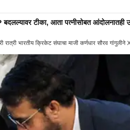
दलल्यावर टीका, आता पत्नीसोबत आंदोलनातही उत
री भारतीय क्रिकेट संघाचा माजी कर्णधार सौरव गांगुलीने X (