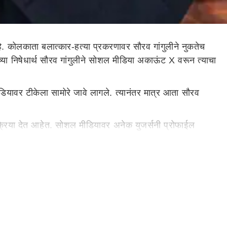
कोलकाता बलात्कार-हत्या प्रकरणावर सौरव गांगुलीने नुकतेच
्या निषेधार्थ सौरव गांगुलीने सोशल मीडिया अकाऊंट X वरून त्याचा
डियावर टीकेला सामोरे जावे लागले. त्यानंतर मात्र आता सौरव
्रिया देत आहेत. सोशल मीडियावर अनेक युजर्सनी प्रोफाईल
ा हे कौतुकास्पद आहे. सौरव गांगुलीशिवाय मोहम्मद सिराज आणि
णाचा तपास करणाऱ्या सीबीआयला दोषी आढळल्यास त्याला कठोर
हत्त्वाचं आहे.
ऐकून बसेल धक्का
्य