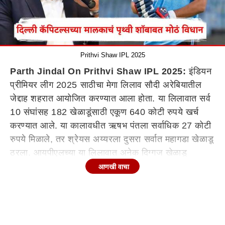
Prithvi Shaw IPL 2025
Parth Jindal On Prithvi Shaw IPL 2025:
इंडियन
प्रीमियर लीग 2025 साठीचा मेगा लिलाव सौदी अरेबियातील
जेद्दाह शहरात आयोजित करण्यात आला होता. या लिलावात सर्व
10 संघांसह 182 खेळाडूंसाठी एकूण 640 कोटी रुपये खर्च
करण्यात आले. या कालावधीत ऋषभ पंतला सर्वाधिक 27 कोटी
रुपये मिळाले, तर श्रेयस अय्यरला दुसरा सर्वात महागडा खेळाडू
ठरला. आयपीएलच्या या लिलावात अनेक दिग्गज खेळाडू
अनसोल्ड राहिले. यामध्ये भारतीय क्रिकेट संघाचा खेळाडू पृथ्वी
आणखी वाचा
शॉच्या (Prithvi Shaw) नावाचाही समावेश आहे.
आयपीएलच्या 2024 च्या हंगामात पृथ्वी शॉ दिल्ली कॅपिटल्सच्या
संघातून खेळत होता. शॉने 2024 च्या हंगामातील 8 सामन्यांमध्ये