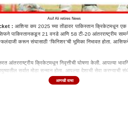
Asif Ali retires News
cket :
आशिया कप 2025 च्या तोंडावर पाकिस्तान क्रिकेटमधून एक
आसिफने पाकिस्तानकडून 21 वनडे आणि 58 टी-20 आंतरराष्ट्रीय सामने 
 फलंदाजी करून संघासाठी ‘फिनिशर’ची भूमिका निभावत होता. आसिफने 
त आंतरराष्ट्रीय क्रिकेटमधून निवृत्तीची घोषणा केली. आपल्या भावन
्यातील सर्वात मोठा सन्मान होता. आपल्या देशाची सेवा करण्याची संध
्यांचेही आभार मानले.
आणखी वाचा