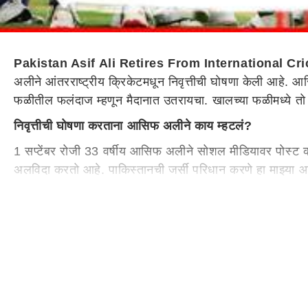
Pakistan Asif Ali Retires From International Cri
अलीने आंतरराष्ट्रीय क्रिकेटमधून निवृत्तीची घोषणा केली आहे. 
फळीतील फलंदाज म्हणून मैदानात उतरायचा. खालच्या फळीमध्ये तो
निवृत्तीची घोषणा करताना आसिफ अलीने काय म्हटलं?
1 सप्टेंबर रोजी 33 वर्षीय आसिफ अलीने सोशल मीडियावर पोस्ट कर
अलविदा करतो आहे. पाकिस्तानची जर्सी परिधान करणे हा माझ्या आयुष
खास वेळी त्याने आपल्या सहकाऱ्यांचे, प्रशिक्षक मंडळींचे आणि चाहत