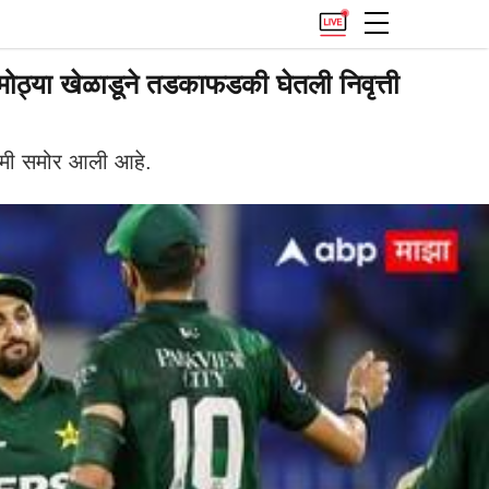
्या खेळाडूने तडकाफडकी घेतली निवृत्ती
तमी समोर आली आहे.