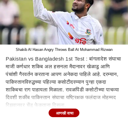
Shakib Al Hasan Angry Throws Ball At Mohammad Rizwan
Pakistan vs Bangladesh 1st Test : बांगलादेश संघाचा
माजी कर्णधार शकिब अल हसनला मैदानावर खेळाडू आणि
पंचांशी गैरवर्तन करताना आपण अनेकदा पाहिले आहे. दरम्यान,
पाकिस्तानविरुद्धच्या पहिल्या कसोटीदरम्यान पुन्हा एकदा
शाकिबचा राग पाहायला मिळाला. रावळपिंडी कसोटीच्या पाचव्या
दिवशी शकीब पाकिस्तान संघाचा यष्टिरक्षक फलंदाज मोहम्मद
रिझवानवर चेंडू फेकताना दिसला.
आणखी वाचा
खरं तर झाले असे की, पाकिस्तान संघ दुसऱ्या डावात फलंदाजी
करत असताना ३३ व्या षटकात शाकिब गोलंदाजी करत होता.