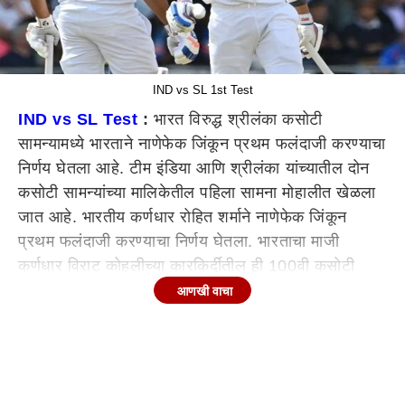
IND vs SL 1st Test
IND vs SL Test
:
भारत विरुद्ध श्रीलंका कसोटी
सामन्यामध्ये भारताने नाणेफेक जिंकून प्रथम फलंदाजी करण्याचा
निर्णय घेतला आहे. टीम इंडिया आणि श्रीलंका यांच्यातील दोन
कसोटी सामन्यांच्या मालिकेतील पहिला सामना मोहालीत खेळला
जात आहे. भारतीय कर्णधार रोहित शर्माने नाणेफेक जिंकून
प्रथम फलंदाजी करण्याचा निर्णय घेतला. भारताचा माजी
कर्णधार विराट कोहलीच्या कारकिर्दीतील ही 100वी कसोटी
आहे. तर रोहित शर्मासाठीही हा सामना फार महत्त्वाचा मानला
आणखी वाचा
जात आहे.
श्रीलंकेचा संघ पाच वर्षानंतर भारत दौऱ्यावर कसोटी मालिका
खेळत आहे. शेवटच्या वेळी 2017 मध्ये श्रीलंकेने भारतीय
भूमीवर तीन कसोटी सामन्यांची मालिका 0-1 ने गमावली होती.