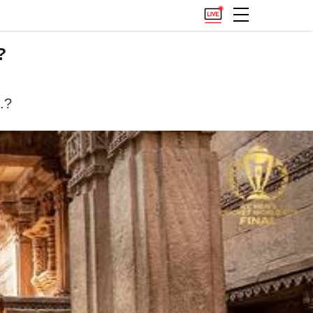
?
..?