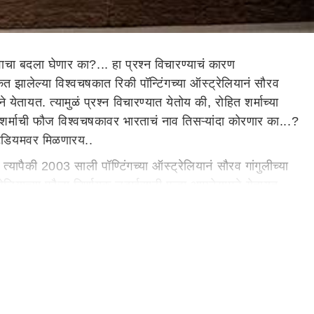
भवाचा बदला घेणार का?... हा प्रश्न विचारण्याचं कारण
त झालेल्या विश्वचषकात रिकी पॉन्टिंगच्या ऑस्ट्रेलियानं सौरव
येतायत. त्यामुळं प्रश्न विचारण्यात येतोय की, रोहित शर्माच्या
र्माची फौज विश्वचषकावर भारताचं नाव तिसऱ्यांदा कोरणार का...?
स्टेडियमवर मिळणारय..
ैकी 2003 साली पॉण्टिंगच्या ऑस्ट्रेलियानं सौरव गांगुलीच्या
्रेलियाच्या फौजा निर्णायक लढाईसाठी पुन्हा आमनेसामने येतायत.
नच होतीच. पण सध्या भारत ही वन डे क्रिकेटचीही जणू महासत्ता
िजय मिळवता आला. ऑस्ट्रेलियाला भारत आणि दक्षिण आफ्रिका या
िजयी सलामी दिली. त्यानंतरही भारतीय शिलेदारांनी सातत्यानं
रीत बुमरा, मोहम्मद सिराज, मोहम्मद शमी, रवींद्र जाडेजा आणि