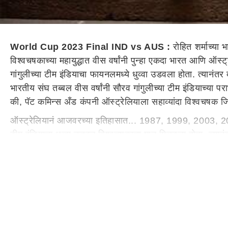
World Cup 2023 Final IND vs AUS :
रोहित शर्माच्या 
विश्वचषकाच्या महायुद्धात वीस वर्षांनी पुन्हा एकदा भारत आणि ऑस्
गांगुलीच्या टीम इंडियाचा फायनलमध्ये धुव्वा उडवला होता. त्यानंतर
भारतीय संघ तब्बल वीस वर्षांनी सौरव गांगुलीच्या टीम इंडियाच्
की, पॅट कमिन्स अँड कंपनी ऑस्ट्रेलियाला सहाव्यांदा विश्वचषक जिं
ऑस्ट्रेलियानं आजवरच्या इतिहासात... 1987, 1999, 2003, 2007 
टीम इंडियाचा धुव्वा उडवून विश्वचषकाचा मान मिळवला होता. त्यानंत
वीस वर्षांनी आंतरराष्ट्रीय क्रिकेटचं चित्र तब्बल 360 अंशांनी
भासतेय...
विश्वचषकाच्या साखळीत भारतानं नऊपैकी नऊ सामने जिंकण्याचा प
दोन संघांकडून साखळीत हार स्वीकारण्याची वेळ आली. त्यापैकी भार
कामगिरी बजावून विश्वचषकावर आपल्या निर्विवाद वर्चस्वाचा ठसा 
कर्णधार रोहित शर्मा, शुभमन गिल, विराट कोहली, श्रेयस अय्यर आ