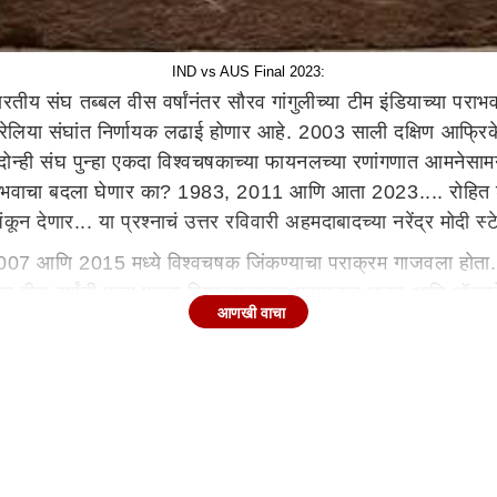
IND vs AUS Final 2023:
भारतीय संघ तब्बल वीस वर्षांनंतर सौरव गांगुलीच्या टीम इंडियाच्या परा
ट्रेलिया संघांत निर्णायक लढाई होणार आहे. 2003 साली दक्षिण आफ्रिके
 दोन्ही संघ पुन्हा एकदा विश्वचषकाच्या फायनलच्या रणांगणात आमनेसामने 
या पराभवाचा बदला घेणार का? 1983, 2011 आणि आता 2023.... रोहित श
कून देणार... या प्रश्नाचं उत्तर रविवारी अहमदाबादच्या नरेंद्र मोदी 
आणि 2015 मध्ये विश्वचषक जिंकण्याचा पराक्रम गाजवला होता. त्याप
र वीस वर्षांनी पुन्हा एकदा विश्वचषकाच्या महायुद्धात भारत आणि ऑस्ट
आणखी वाचा
 बदललंय. भारत ही आंतरराष्ट्रीय क्रिकेटची आर्थिक महासत्ता आधीपासू
राक्रम गाजवला. पण ऑस्ट्रेलियाला नऊपैकी सात सामन्यांमध्येच व
तानं ऑस्ट्रेलियाचा अख्खा डाव 199 धावांत गुंडाळून सहा विकेट्सनी व
उमटवला...
णि लोकेश राहुलनं विश्वचषकात सातत्यानं धावांचा रतीब घातलाय जसप्