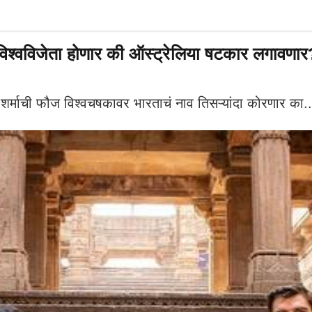
श्वविजेता होणार की ऑस्ट्रेलिया षटकार लगावणार
ाची फौज विश्वचषकावर भारताचं नाव तिसऱ्यांदा कोरणार का.