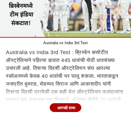
Australia vs India 3rd Test
Australia vs India 3rd Test : ब्रिस्बेन कसोटीत
ऑस्ट्रेलियाने पहिल्या डावात 445 धावांची मोठी धावसंख्या
उभारली आहे. तिसऱ्या दिवशी ऑस्ट्रेलियन संघ आपल्या
स्कोअरमध्ये केवळ 40 धावांची भर घालू शकला. भारताकडून
जसप्रीत बुमराह, मोहम्मद सिराज आणि आकाशदीप यांनी
तिसऱ्या दिवशी प्रत्येकी एक बळी घेत ऑस्ट्रेलियन फलंदाजांना
लवकर बाद करण्यात यश मिळवले. ॲलेक्स कॅरीने 70 धावांची
खेळी खेळली, तर दुसऱ्या दिवशी ऑस्ट्रेलियाकडून ट्रॅव्हिस हेड
आणखी वाचा
आणि स्टीव्ह स्मिथने शतके झळकावली. टीम इंडियासाठी
जसप्रीत बुमराहने सर्वाधिक विकेट घेतल्या, ज्याने एकूण 6