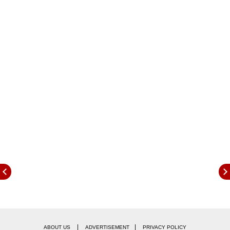
फलंदाजांना पॅव्हेलियनमध्ये पाठवले.
|
|
ABOUT US
ADVERTISEMENT
PRIVACY POLICY