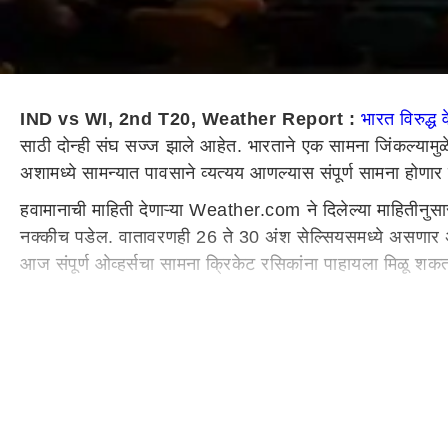
IND vs WI, 2nd T20, Weather Report :
भारत विरुद्ध 
साठी दोन्ही संघ सज्ज झाले आहेत. भारताने एक सामना जिंकल्याम
अशामध्ये सामन्यात पावसाने व्यत्यय आणल्यास संपूर्ण सामना होणार
हवामानाची माहिती देणाऱ्या Weather.com ने दिलेल्या माहितीन
नक्कीच पडेल. वातावरणही 26 ते 30 अंश सेल्सियसमध्ये असणार 
आज संपूर्ण ओव्हर्सचा सामना क्रिकेट रसिकांना पाहायला मिळू 
मैदानावरील इतिहास
आजचा सामना होणाऱ्या मैदानात भारत पहिलाच सामना खेळत आहे. दु
त्यांना पराभव पत्करावा लागला असून दोन सामने अनिर्णीत राहिले
संभाव्य भारतीय संघ
- रोहित शर्मा (कर्णधार), सूर्यकुमार यादव, श्
अर्शदीप सिंह, रवी बिश्नोई.