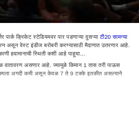
र पार्क क्रिकेट स्टेडियमवर पार पडणाऱ्या दुसऱ्या
टी20 सामन्या
त्न असून वेस्ट इंडीज बरोबरी करण्यासाठी मैदाणात उतरणार आहे.
िकाणी हवामानाची स्थिती कशी आहे पाहूया...
ढगाळ वातावरण असणार आहे. ज्यामुळे किमान 1 तास तरी पाऊस
क्यता अगदी कमी असून केवळ 7 ते 9 टक्के इतकीत असल्याने
ळले असून त्यातील 6 जिंकले देखील आहेत.याशिवाय दोन सामन्यात
पांड्या, रवींद्र जाडेजा, रवीचंद्रन आश्विन, भुवनेश्वर कुमार,