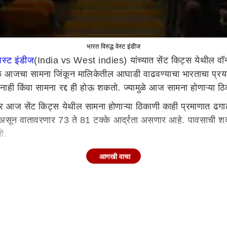
भारत विरुद्ध वेस्ट इंडीज
वेस्ट इंडीज
(India vs West indies) यांच्यात सेंट किट्स येथील वॉर्न
ुळे आजचा सामना जिंकून मालिकेतील आघाडी वाढवण्याचा भारताचा प्रय
 नाही किंवा सामना रद्द ही होऊ शकतो. ज्यामुळे आज सामना होणाऱ्या ठ
ुसार आज सेंट किट्स येथील सामना होणाऱ्या ठिकाणी काही प्रमाणात 
असून वातावरणार 73 ते 81 टक्के आर्द्रता असणार आहे. पावसाची श
शकतो.
आणखी वाचा
सरीकडे वेस्ट इंडीजने मात्र याठिकाणी 10 आंतरराष्ट्रीय सामने खे
 आहेत.
रेयस अय्यर, ऋषभ पंत (विकेटकिपर), दिनेश कार्तिक, दीपक हुडा, हार्दीक 