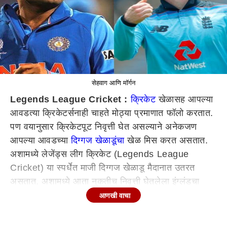
सेहवाग आणि मॉर्गन
Legends League Cricket :
क्रिकेट
खेळासह आपल्या
आवडत्या क्रिकेटर्सनाही चाहते मोठ्या प्रमाणात फॉलो करतात.
पण वयानुसार क्रिकेटपूट निवृत्ती घेत असल्याने अनेकजण
आपल्या आवडच्या
दिग्गज खेळाडूंचा
खेळ मिस करत असतात.
अशामध्ये लेजेंड्स लीग क्रिकेट (Legends League
Cricket) या स्पर्धेत माजी दिग्गज खेळाडू मैदानात उतरत
असतात. अशामध्ये आता नुकतीच निवृत्ती घेतलेला इंग्लंडचा
माजी कर्णधार इयॉन मॉर्गनही या स्पर्धेत खेळणार असल्याची
आणखी वाचा
माहिती समोर आली आहे. सप्टेंबरमध्ये लेजेंड्स लीग क्रिकेटचा
नवा हंगाम सुरु होणार आहे.