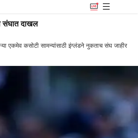
सन संघात दाखल
ऱ्या एकमेव कसोटी सामन्यांसाठी इंग्लंडने नुकताच संघ जाहीर