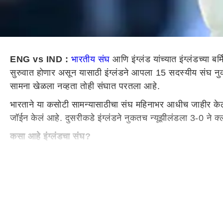
ENG vs IND :
भारतीय संघ
आणि इंग्लंड यांच्यात इंग्लंडच्या बर
सुरुवात होणार असून यासाठी इंग्लंडने आपला 15 सदस्यीय संघ नुक
सामना खेळला नव्हता तोही संघात परतला आहे.
भारताने या कसोटी सामन्यासाठीचा संघ महिनाभर आधीच जाहीर केला
जॉईन केलं आहे. दुसरीकडे इंग्लंडने नुकतच न्यूझीलंडला 3-0 ने क्
कसा आहे इंग्लंडचा संघ?
अॅलेक्स ली, जॅक क्राउली, ओली पोप, जो रूट, जॉनी बेअरस्टो, बेन स
जॅक लीच, जेम्स अँडरसन.