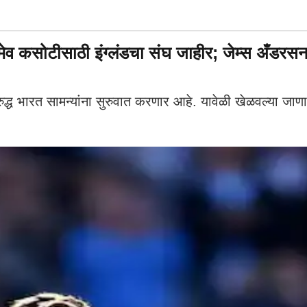
मेव कसोटीसाठी इंग्लंडचा संघ जाहीर; जेम्स अँडर
रुद्ध भारत सामन्यांना सुरुवात करणार आहे. यावेळी खेळवल्या जाणा