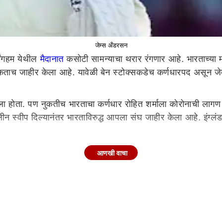
जेम्स अँडरसन
्मिंगहम येथील
मैदानात
कसोटी सामन्याचा थरार रंगणार आहे. भारताच्या म
ताच जाहीर केला आहे. यावेळी बेन स्टोक्सकडेच कर्णधारपद असून जेम्स
 होता. पण नुकतीच भारताचा कर्णधार रोहित शर्माला कोरोनाची लागण 
लीन स्वीप दिल्यानंतर भारताविरुद्ध आपला संघ जाहीर केला आहे. इंग्ल
्टोक्स (कर्णधार), बेन फोक्स, क्रेग ओव्हरटन, सॅम बिलिंग्स (यष्टीरक
आणखी वाचा