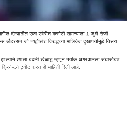
ागील दौऱ्यातील एका उर्वरीत कसोटी सामन्याला 1 जुलै रोजी
 अँडरसन जो न्यूझीलंड विरुद्धच्या मालिकेत दुखापतीमुळे तिसरा
झाल्याने त्याला बदली खेळाडू म्हणून मयांक अगरवालला संघासोबत
ंड क्रिकेटने ट्वीट करत ही माहिती दिली आहे.
्षक), हॅरी ब्रूक, जॅमी ओव्हरटन, मॅटी पॉट्स, स्टुअर्ट ब्रॉड,