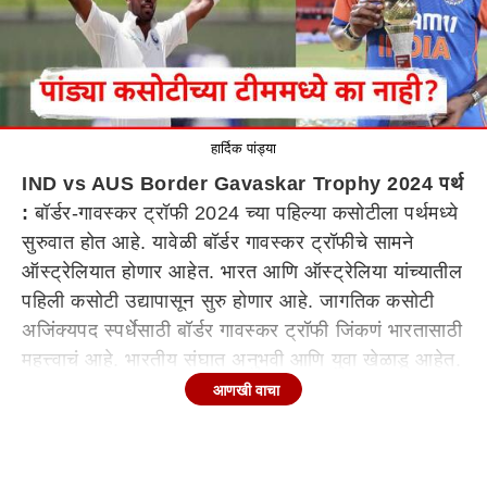
हार्दिक पांड्या
IND vs AUS Border Gavaskar Trophy 2024 पर्थ
:
बॉर्डर-गावस्कर ट्रॉफी 2024 च्या पहिल्या कसोटीला पर्थमध्ये
सुरुवात होत आहे. यावेळी बॉर्डर गावस्कर ट्रॉफीचे सामने
ऑस्ट्रेलियात होणार आहेत. भारत आणि ऑस्ट्रेलिया यांच्यातील
पहिली कसोटी उद्यापासून सुरु होणार आहे. जागतिक कसोटी
अजिंक्यपद स्पर्धेसाठी बॉर्डर गावस्कर ट्रॉफी जिंकणं भारतासाठी
महत्त्वाचं आहे. भारतीय संघात अनुभवी आणि युवा खेळाडू आहेत.
विराट कोहली, रिषभ पंत आणि जसप्रीत बुमराह यांच्यासह
आणखी वाचा
भारतीय संघ पहिली कसोटी खेळणार आहे. या तिघांच्या जोडीला
भारताचे युवा खेळाडू असतील. जसप्रीत बुमराहच्या गोलंदाजीचा
सामना कसा करायचा याचं आव्हान देखील ऑस्ट्रेलियन